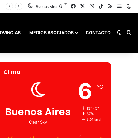
℃
6
Facebook
X
Instagram
TikTok
RSS
Barra l
Sw
Buenos Aires
Switch
Bu
OVINCIAS
MEDIOS ASOCIADOS
CONTACTO
Clima
6
℃
Buenos Aires
13º - 5º
67%
5.01 km/h
Clear Sky