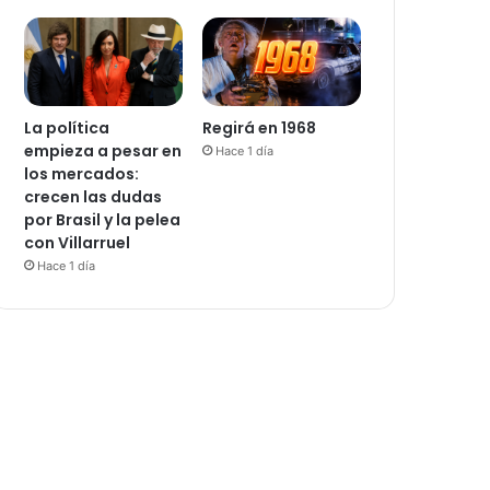
La política
Regirá en 1968
empieza a pesar en
Hace 1 día
los mercados:
crecen las dudas
por Brasil y la pelea
con Villarruel
Hace 1 día