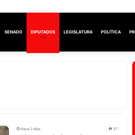
ó a más de 1000 adultos mayores.
SENADO
DIPUTADOS
LEGISLATURA
POLÍTICA
PR
Hace 2 días
37