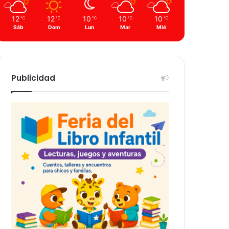
12
12
10
10
10
℃
℃
℃
℃
℃
Sáb
Dom
Lun
Mar
Mié
Publicidad