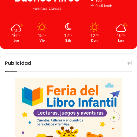
93%
0.45 km/h
Fuertes Lluvias
16
15
12
12
10
℃
℃
℃
℃
℃
Jue
Vie
Sáb
Dom
Lun
Publicidad