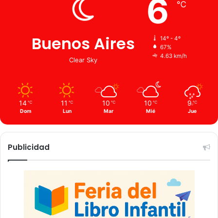
6
℃
Buenos Aires
14º - 4º
67%
4.63 km/h
Clear Sky
14
11
10
10
9
℃
℃
℃
℃
℃
Dom
Lun
Mar
Mié
Jue
Publicidad