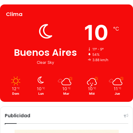
Clima
10
℃
Buenos Aires
11º - 9º
54%
3.88 km/h
Clear Sky
12
10
10
10
11
℃
℃
℃
℃
℃
Dom
Lun
Mar
Mié
Jue
Publicidad