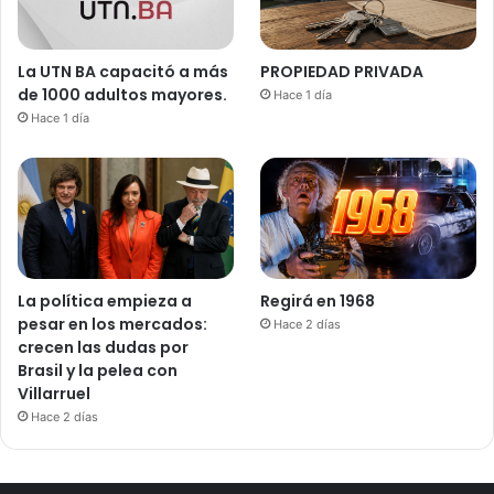
La UTN BA capacitó a más
PROPIEDAD PRIVADA
de 1000 adultos mayores.
Hace 1 día
Hace 1 día
La política empieza a
Regirá en 1968
pesar en los mercados:
Hace 2 días
crecen las dudas por
Brasil y la pelea con
Villarruel
Hace 2 días