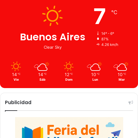
7
℃
Buenos Aires
14º - 6º
87%
4.26 km/h
Clear Sky
14
14
12
10
10
℃
℃
℃
℃
℃
Vie
Sáb
Dom
Lun
Mar
Publicidad