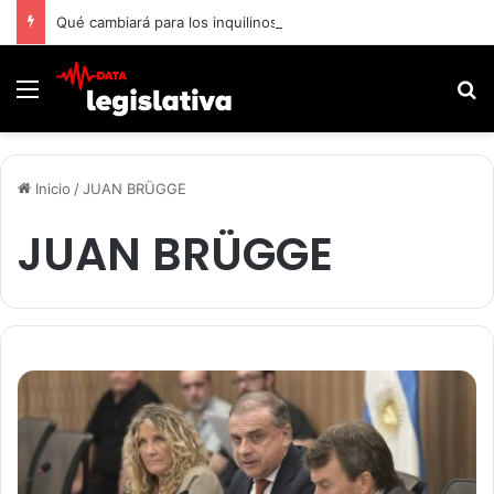
Qué cambiará para los inquilinos con la nueva ley de Propiedad Privada
Menú
B
Inicio
/
JUAN BRÜGGE
JUAN BRÜGGE