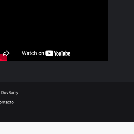
r
DevBerry
ontacto