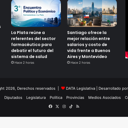
s
La Plata reúne a
Santiago ofrece la
referentes del sector
mejor relación entre
farmacéutico para
salarios y costo de
debatir el futuro del
vida frente a Buenos
sistema de salud
Aires y Montevideo
Hace 2 horas
Hace 2 horas
ght 2026, Derechos reservados |
DATA Legislativa
| Desarrollado po
o
Diputados
Legislatura
Política
Provincias
Medios Asociados
C
Facebook
X
Instagram
TikTok
RSS