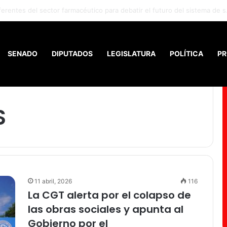
Santiago ofrece la mejor relación entre salarios y costo de vid
SENADO
DIPUTADOS
LEGISLATURA
POLÍTICA
PR
S
11 abril, 2026
116
La CGT alerta por el colapso de
las obras sociales y apunta al
Gobierno por el