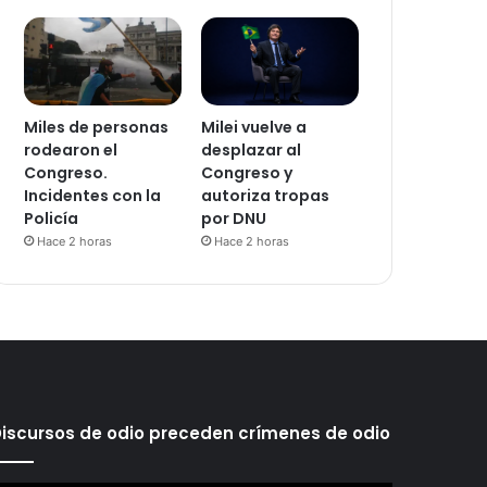
Miles de personas
Milei vuelve a
rodearon el
desplazar al
Congreso.
Congreso y
Incidentes con la
autoriza tropas
Policía
por DNU
Hace 2 horas
Hace 2 horas
iscursos de odio preceden crímenes de odio