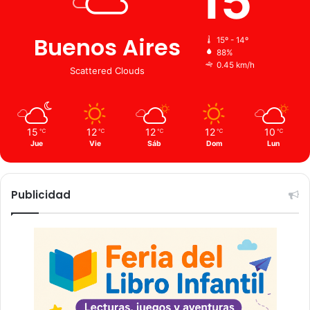
15
Buenos Aires
15º - 14º
88%
0.45 km/h
Scattered Clouds
15
12
12
12
10
℃
℃
℃
℃
℃
Jue
Vie
Sáb
Dom
Lun
Publicidad