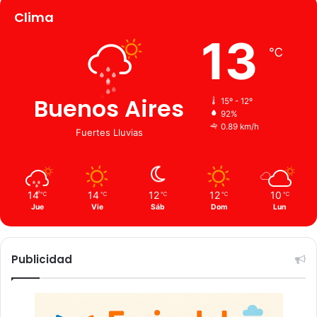
Clima
13
℃
Buenos Aires
15º - 12º
92%
0.89 km/h
Fuertes Lluvias
14
14
12
12
10
℃
℃
℃
℃
℃
Jue
Vie
Sáb
Dom
Lun
Publicidad