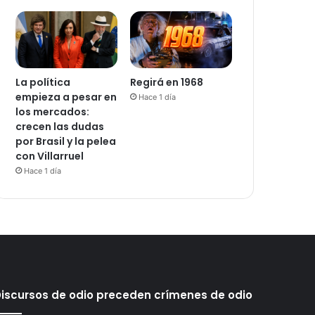
La política
Regirá en 1968
empieza a pesar en
Hace 1 día
los mercados:
crecen las dudas
por Brasil y la pelea
con Villarruel
Hace 1 día
iscursos de odio preceden crímenes de odio