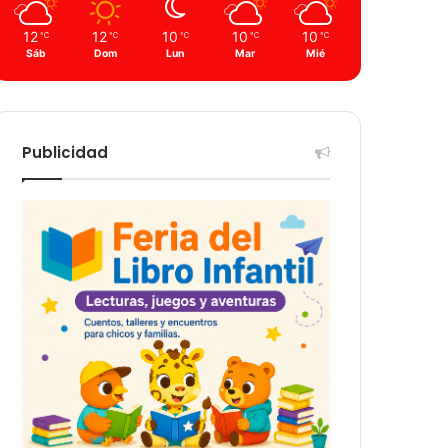
12
12
10
10
10
℃
℃
℃
℃
℃
Sáb
Dom
Lun
Mar
Mié
Publicidad