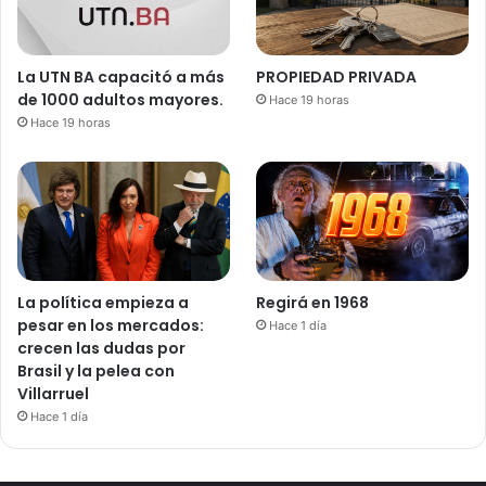
La UTN BA capacitó a más
PROPIEDAD PRIVADA
de 1000 adultos mayores.
Hace 19 horas
Hace 19 horas
La política empieza a
Regirá en 1968
pesar en los mercados:
Hace 1 día
crecen las dudas por
Brasil y la pelea con
Villarruel
Hace 1 día