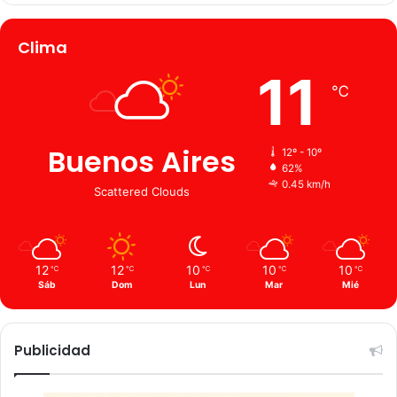
Clima
11
℃
Buenos Aires
12º - 10º
62%
0.45 km/h
Scattered Clouds
12
12
10
10
10
℃
℃
℃
℃
℃
Sáb
Dom
Lun
Mar
Mié
Publicidad