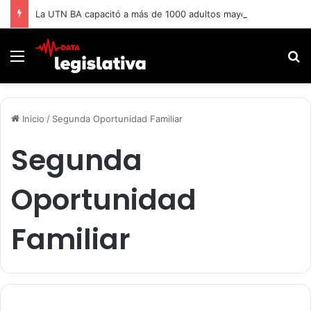
La UTN BA capacitó a más de 1000 adultos mayores.
Menú
B
Inicio
/
Segunda Oportunidad Familiar
Segunda
Oportunidad
Familiar