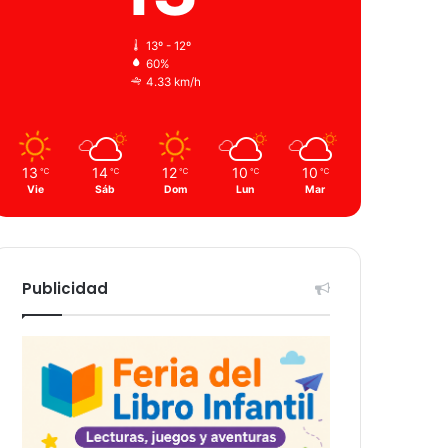
13º - 12º
60%
4.33 km/h
13
14
12
10
10
℃
℃
℃
℃
℃
Vie
Sáb
Dom
Lun
Mar
Publicidad