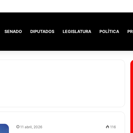
los inquilinos con la nueva ley de Propiedad Privada
SENADO
DIPUTADOS
LEGISLATURA
POLÍTICA
PR
11 abril, 2026
116