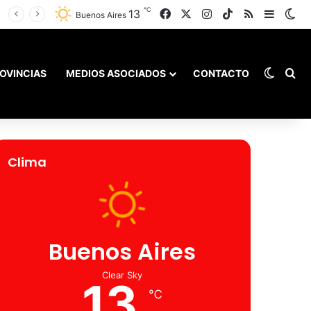
℃
13
Facebook
X
Instagram
TikTok
RSS
Barra l
Sw
Buenos Aires
Switch
Bu
OVINCIAS
MEDIOS ASOCIADOS
CONTACTO
Clima
Buenos Aires
Clear Sky
13
℃