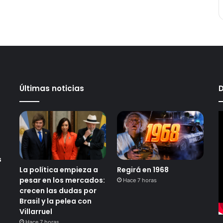
Últimas noticias
D
s
La política empieza a
Regirá en 1968
pesar en los mercados:
Hace 7 horas
crecen las dudas por
Brasil y la pelea con
Villarruel
Hace 7 horas