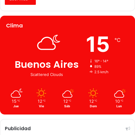
Clima
15
℃
Buenos Aires
16º - 14º
89%
2.5 km/h
Scattered Clouds
15
12
12
12
10
℃
℃
℃
℃
℃
Jue
Vie
Sáb
Dom
Lun
Publicidad