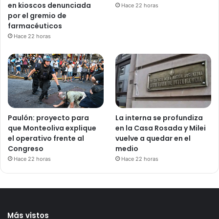
en kioscos denunciada
Hace 22 horas
por el gremio de
farmacéuticos
Hace 22 horas
Paulón: proyecto para
La interna se profundiza
que Monteoliva explique
en la Casa Rosada y Milei
el operativo frente al
vuelve a quedar en el
Congreso
medio
Hace 22 horas
Hace 22 horas
Más vistos