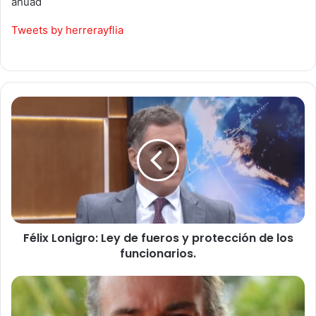
ahuad
Tweets by herrerayflia
Félix
Lonigro:
Ley
de
fueros
y
protección
de
los
Félix Lonigro: Ley de fueros y protección de los
funcionarios.
funcionarios.
Humberto
Schiavoni:
"Los