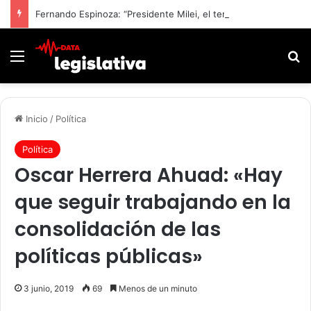
Fernando Espinoza: “Presidente Milei, el terror muchas veces viene desde las palabras”.
Menú
B
Inicio
/
Política
Política
Oscar Herrera Ahuad: «Hay
que seguir trabajando en la
consolidación de las
políticas públicas»
3 junio, 2019
69
Menos de un minuto