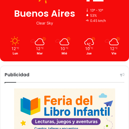
Buenos Aires
13º - 10º
53%
0.45 km/h
Clear Sky
12
12
10
10
12
℃
℃
℃
℃
℃
Lun
Mar
Mié
Jue
Vie
Publicidad