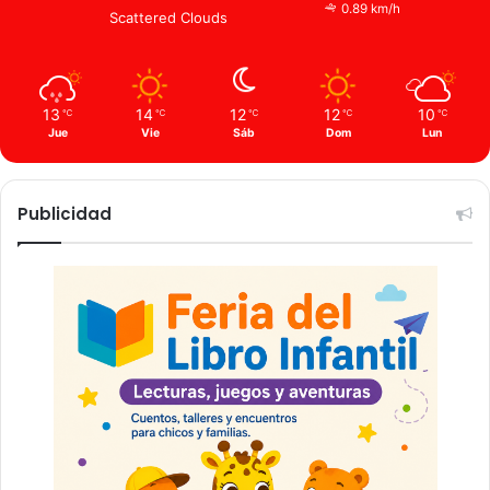
0.89 km/h
Scattered Clouds
13
14
12
12
10
℃
℃
℃
℃
℃
Jue
Vie
Sáb
Dom
Lun
Publicidad