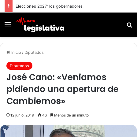
Elecciones 2027: los gobernadores empiezan a separar sus comicios de la pelea presidencial
Menú
B
Inicio
/
Diputados
Diputados
José Cano: «Veniamos
pidiendo una apertura de
Cambiemos»
12 junio, 2019
46
Menos de un minuto