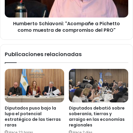
muestra
de
compromiso
Humberto Schiavoni: "Acompañe a Pichetto
del
PRO"
como muestra de compromiso del PRO"
Publicaciones relacionadas
Diputados puso bajo la
Diputados debatió sobre
lupa el potencial
soberanía, tierras y
estratégico de las tierras
arraigo en las economías
raras
regionales
Hace 23 horas
Hace 2 días