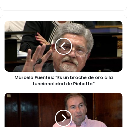
Marcelo
Fuentes:
"Es
un
broche
de
oro
a
la
Marcelo Fuentes: "Es un broche de oro a la
funcionalidad
de
funcionalidad de Pichetto"
Pichetto"
Humberto
Schiavoni:
"Acompañe
a
Pichetto
como