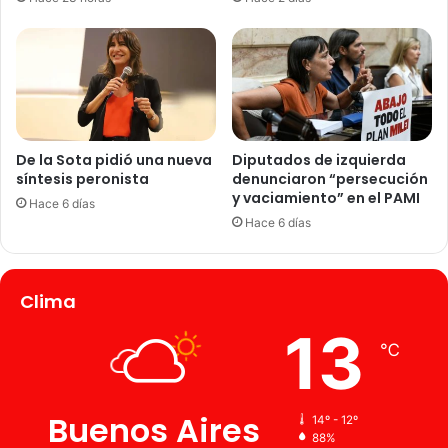
De la Sota pidió una nueva
Diputados de izquierda
síntesis peronista
denunciaron “persecución
y vaciamiento” en el PAMI
Hace 6 días
Hace 6 días
Clima
13
℃
Buenos Aires
14º - 12º
88%