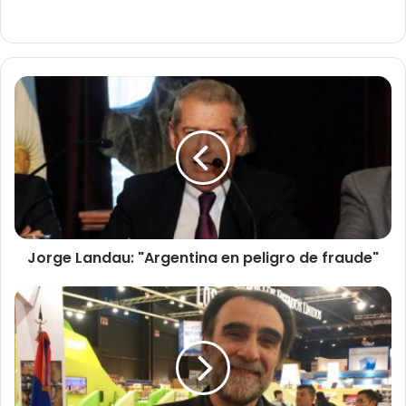
Jorge
Landau:
"Argentina
en
peligro
de
fraude"
Jorge Landau: "Argentina en peligro de fraude"
Oche
Califa:
Feria
del
libro
infantil