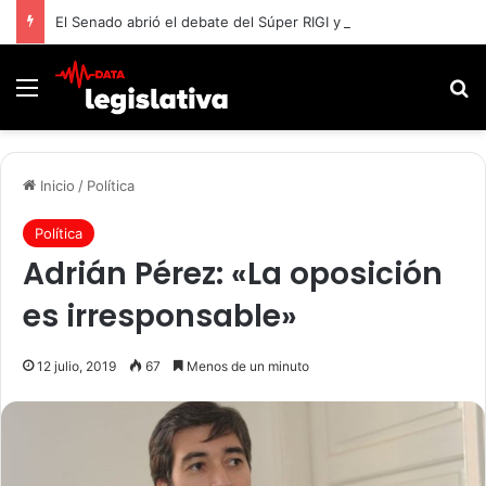
El Senado abrió el debate del Súper RIGI y convocó a funcionarios de Economía
Menú
B
Inicio
/
Política
Política
Adrián Pérez: «La oposición
es irresponsable»
12 julio, 2019
67
Menos de un minuto