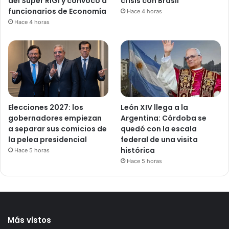
del Súper RIGI y convocó a
crisis con Brasil
funcionarios de Economía
Hace 4 horas
Hace 4 horas
Elecciones 2027: los
León XIV llega a la
gobernadores empiezan
Argentina: Córdoba se
a separar sus comicios de
quedó con la escala
la pelea presidencial
federal de una visita
histórica
Hace 5 horas
Hace 5 horas
Más vistos