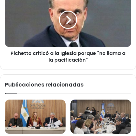
criticó
a
la
Iglesia
porque
"no
llama
a
Pichetto criticó a la Iglesia porque "no llama a
la
pacificación"
la pacificación"
Publicaciones relacionadas