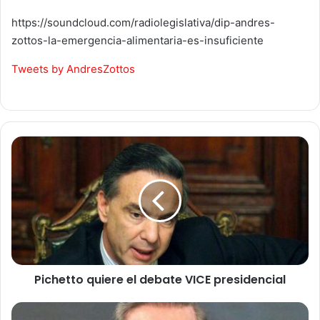
https://soundcloud.com/radiolegislativa/dip-andres-
zottos-la-emergencia-alimentaria-es-insuficiente
Tweets by AndresZottos
Pichetto
quiere
el
debate
VICE
presidencial
Pichetto quiere el debate VICE presidencial
Pichetto