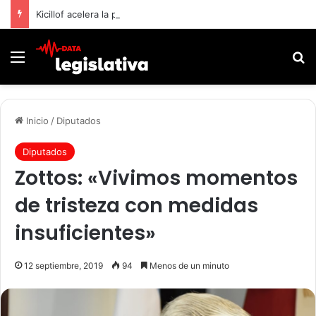
Kicillof acelera la presión para habilitar otra reelección de los intendentes bonaerenses
Menú
B
Inicio
/
Diputados
Diputados
Zottos: «Vivimos momentos
de tristeza con medidas
insuficientes»
12 septiembre, 2019
94
Menos de un minuto