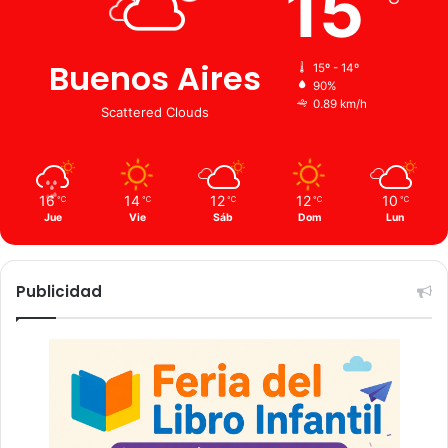
15
Buenos Aires
15º - 14º
90%
0.89 km/h
Scattered Clouds
16
14
12
12
10
℃
℃
℃
℃
℃
Jue
Vie
Sáb
Dom
Lun
Publicidad