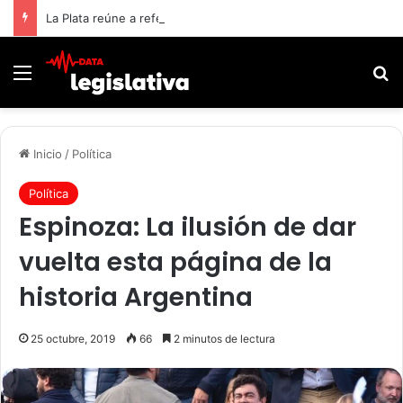
La Plata reúne a referentes del sector farmacéutico para debatir el futuro del sistema de salud
Menú
B
Inicio
/
Política
Política
Espinoza: La ilusión de dar
vuelta esta página de la
historia Argentina
25 octubre, 2019
66
2 minutos de lectura