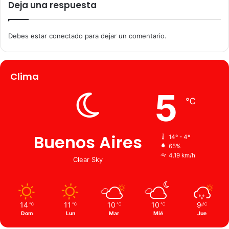
Deja una respuesta
Debes estar conectado para dejar un comentario.
Clima
5
℃
Buenos Aires
14º - 4º
65%
4.19 km/h
Clear Sky
14
11
10
10
9
℃
℃
℃
℃
℃
Dom
Lun
Mar
Mié
Jue