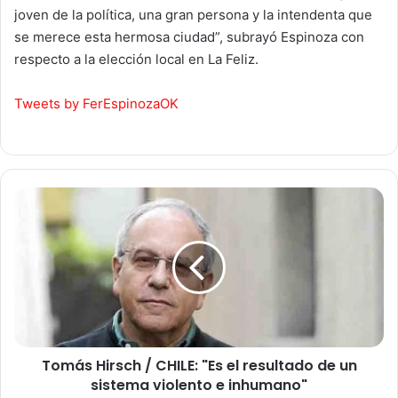
joven de la política, una gran persona y la intendenta que
se merece esta hermosa ciudad”, subrayó Espinoza con
respecto a la elección local en La Feliz.
Tweets by FerEspinozaOK
Tomás
Hirsch
/
CHILE:
"Es
el
resultado
de
un
Tomás Hirsch / CHILE: "Es el resultado de un
sistema
violento
sistema violento e inhumano"