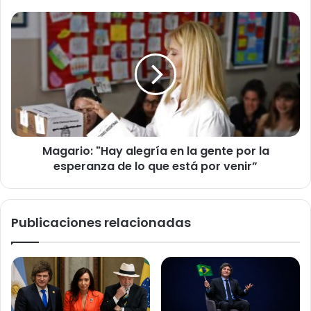
e
inhumano"
Magario:
"Hay
alegría
en
la
gente
por
la
esperanza
Magario: "Hay alegría en la gente por la
de
lo
esperanza de lo que está por venir”
que
está
por
Publicaciones relacionadas
venir”