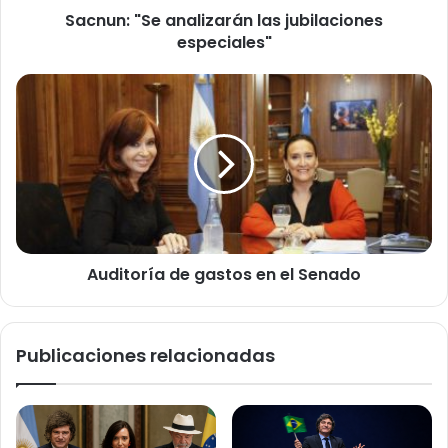
Sacnun: "Se analizarán las jubilaciones
especiales"
Auditoría
de
gastos
en
el
Senado
Auditoría de gastos en el Senado
Publicaciones relacionadas