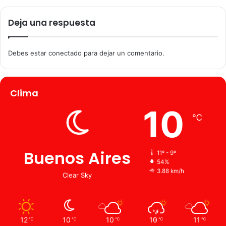
Deja una respuesta
Debes estar conectado para dejar un comentario.
Clima
10
℃
Buenos Aires
11º - 9º
54%
3.88 km/h
Clear Sky
12
10
10
10
11
℃
℃
℃
℃
℃