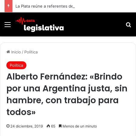
La Plata reúne a referentes del sector farmacéutico para debatir el futuro del sistema de salud
Menú
B
Inicio
/
Política
Política
Alberto Fernández: «Brindo
por una Argentina justa, sin
hambre, con trabajo para
todos»
24 diciembre, 2019
65
Menos de un minuto