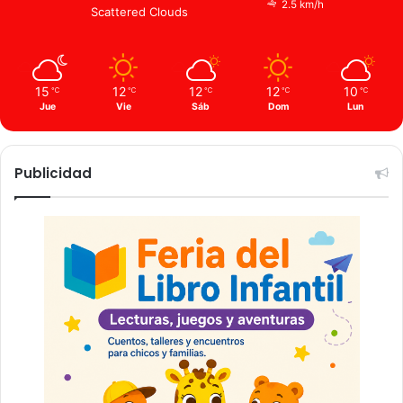
2.5 km/h
Scattered Clouds
15
12
12
12
10
℃
℃
℃
℃
℃
Jue
Vie
Sáb
Dom
Lun
Publicidad