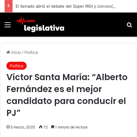
El Senado abrió el debate del Súper RIGI y convocó a funcionarios de Economía
Menú
B
Inicio
/
Política
Política
Víctor Santa María: “Alberto
Fernández es el mejor
candidato para conducir el
PJ”
5 marzo, 2020
72
1 minuto de lectura