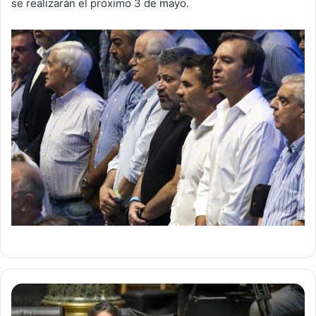
se realizarán el próximo 3 de mayo.
Legislatura
CABA: