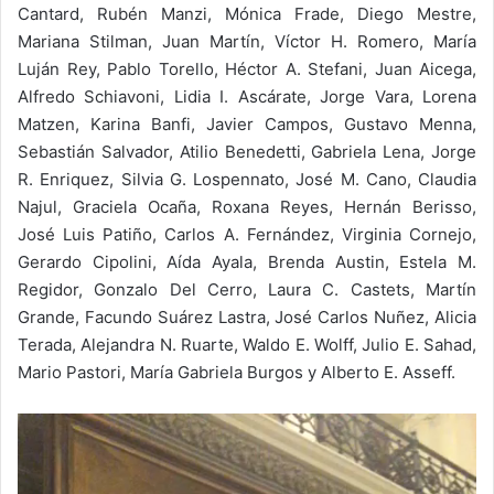
Cantard, Rubén Manzi, Mónica Frade, Diego Mestre,
Mariana Stilman, Juan Martín, Víctor H. Romero, María
Luján Rey, Pablo Torello, Héctor A. Stefani, Juan Aicega,
Alfredo Schiavoni, Lidia I. Ascárate, Jorge Vara, Lorena
Matzen, Karina Banfi, Javier Campos, Gustavo Menna,
Sebastián Salvador, Atilio Benedetti, Gabriela Lena, Jorge
R. Enriquez, Silvia G. Lospennato, José M. Cano, Claudia
Najul, Graciela Ocaña, Roxana Reyes, Hernán Berisso,
José Luis Patiño, Carlos A. Fernández, Virginia Cornejo,
Gerardo Cipolini, Aída Ayala, Brenda Austin, Estela M.
Regidor, Gonzalo Del Cerro, Laura C. Castets, Martín
Grande, Facundo Suárez Lastra, José Carlos Nuñez, Alicia
Terada, Alejandra N. Ruarte, Waldo E. Wolff, Julio E. Sahad,
Mario Pastori, María Gabriela Burgos y Alberto E. Asseff.