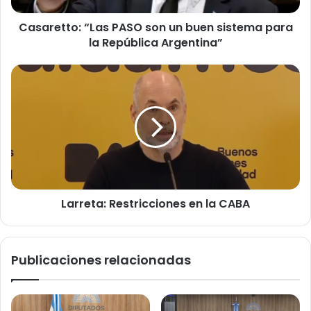
la
Casaretto: “Las PASO son un buen sistema para
República
Argentina”
la República Argentina”
Larreta:
Restricciones
en
la
CABA
Larreta: Restricciones en la CABA
Publicaciones relacionadas