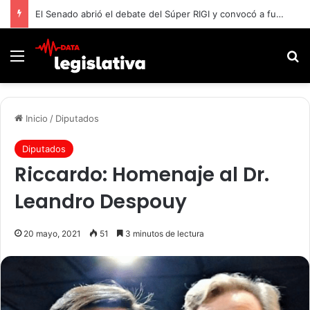
El Senado abrió el debate del Súper RIGI y convocó a funcionarios de Economía
Menú
B
Inicio
/
Diputados
Diputados
Riccardo: Homenaje al Dr.
Leandro Despouy
20 mayo, 2021
51
3 minutos de lectura