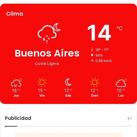
Clima
14
℃
Buenos Aires
16º - 11º
94%
0.89 km/h
Lluvia Ligera
16
15
12
12
10
℃
℃
℃
℃
℃
Jue
Vie
Sáb
Dom
Lun
Publicidad