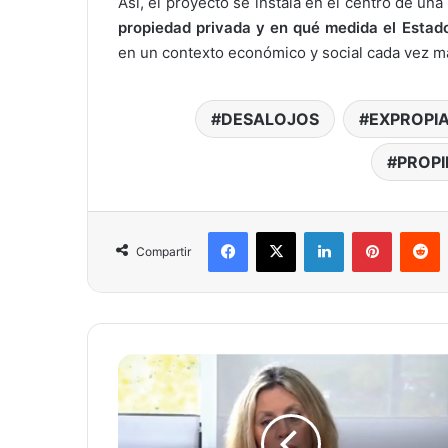
Así, el proyecto se instala en el centro de una
propiedad privada y en qué medida el Estado
en un contexto económico y social cada vez m
DESALOJOS
EXPROPI
PROPI
Facebook
X
LinkedIn
Pinterest
Reddit
Compartir
S
a
c
n