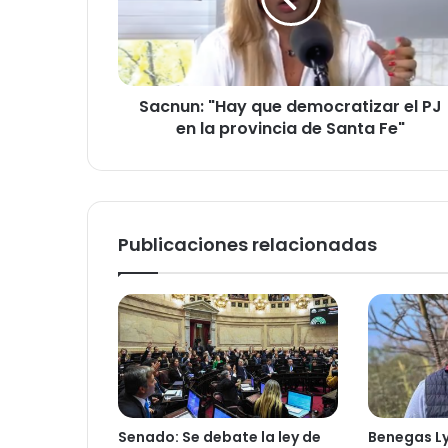
u
n
:
"
H
Sacnun: "Hay que democratizar el PJ
a
en la provincia de Santa Fe"
y
q
u
e
d
e
Publicaciones relacionadas
m
o
c
r
a
t
i
z
a
Senado: Se debate la ley de
Benegas L
r