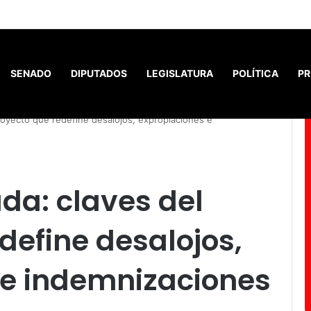
Santiago ofrece la mejor relación entre salarios y costo de vid
SENADO
DIPUTADOS
LEGISLATURA
POLÍTICA
PR
royecto que redefine desalojos, expropiaciones e
da: claves del
define desalojos,
 e indemnizaciones