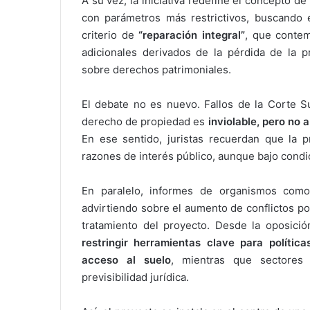
A su vez, la iniciativa redefine el concepto d
con parámetros más restrictivos, buscando e
criterio de
“reparación integral”
, que contem
adicionales derivados de la pérdida de la p
sobre derechos patrimoniales.
El debate no es nuevo. Fallos de la
Corte S
derecho de propiedad es
inviolable, pero no 
En ese sentido, juristas recuerdan que la pr
razones de interés público, aunque bajo condic
En paralelo, informes de organismos com
advirtiendo sobre el aumento de conflictos po
tratamiento del proyecto. Desde la oposición
restringir herramientas clave para polític
acceso al suelo
, mientras que sectores 
previsibilidad jurídica.