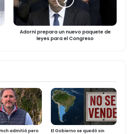
n
i
p
r
e
Adorni prepara un nuevo paquete de
p
leyes para el Congreso
a
r
a
u
n
n
u
e
v
o
p
a
q
u
e
ynch admitió pero
El Gobierno se quedó sin
t