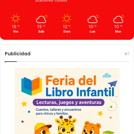
Scattered Clouds
15
15
12
10
10
℃
℃
℃
℃
℃
Vie
Sáb
Dom
Lun
Mar
Publicidad