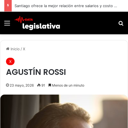
Santiago ofrece la mejor relación entre salarios y costo de vida frente a Buenos Aires y Montevideo
Menú
B
Inicio
/
X
X
AGUSTÍN ROSSI
23 mayo, 2026
91
Menos de un minuto