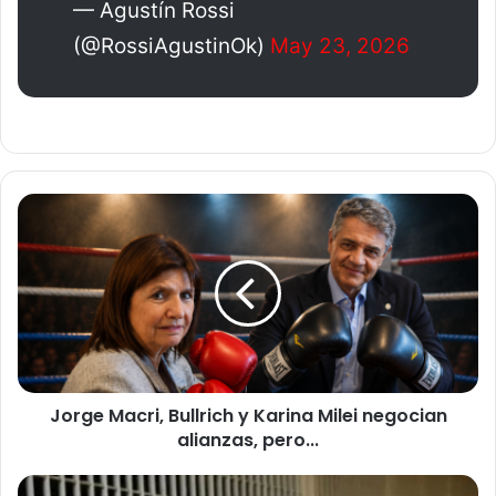
— Agustín Rossi
(@RossiAgustinOk)
May 23, 2026
J
o
r
g
e
M
a
c
r
Jorge Macri, Bullrich y Karina Milei negocian
i
alianzas, pero...
,
B
u
S