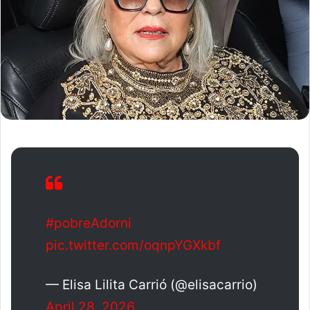
#pobreAdorni
pic.twitter.com/oqnpYGXkbf
— Elisa Lilita Carrió (@elisacarrio)
April 28, 2026