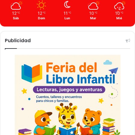
12
12
11
10
10
℃
℃
℃
℃
℃
Sáb
Dom
Lun
Mar
Mié
Publicidad