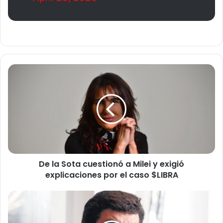
D
e
l
a
S
o
t
a
c
De la Sota cuestionó a Milei y exigió
u
explicaciones por el caso $LIBRA
e
s
t
E
i
S
o
P