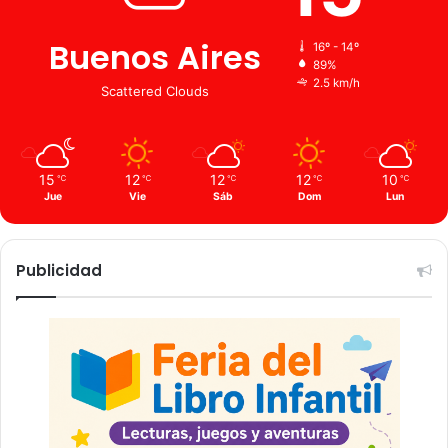
Buenos Aires
16º - 14º
89%
2.5 km/h
Scattered Clouds
15
12
12
12
10
℃
℃
℃
℃
℃
Jue
Vie
Sáb
Dom
Lun
Publicidad