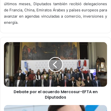
últimos meses, Diputados también recibió delegaciones
de Francia, China, Emiratos Árabes y países europeos para
avanzar en agendas vinculadas a comercio, inversiones y
energía.
D
e
b
a
t
e
p
o
r
Debate por el acuerdo Mercosur-EFTA en
e
Diputados
l
a
c
N