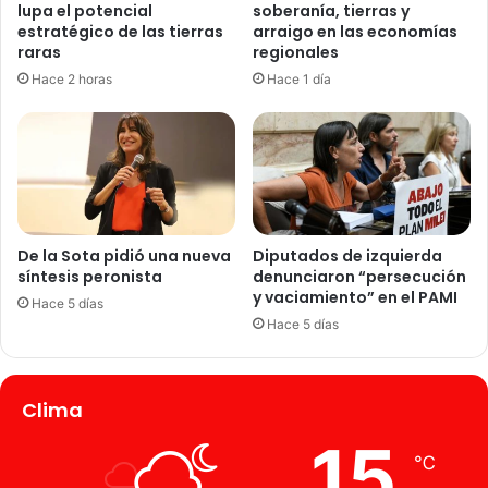
lupa el potencial
soberanía, tierras y
p
estratégico de las tierras
arraigo en las economías
u
raras
regionales
t
Hace 2 horas
Hace 1 día
a
d
o
s
De la Sota pidió una nueva
Diputados de izquierda
síntesis peronista
denunciaron “persecución
y vaciamiento” en el PAMI
Hace 5 días
Hace 5 días
Clima
15
℃