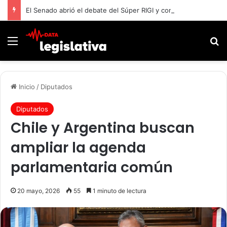
El Senado abrió el debate del Súper RIGI y convocó a funcionarios de Economía
Menú
B
Inicio
/
Diputados
Diputados
Chile y Argentina buscan
ampliar la agenda
parlamentaria común
20 mayo, 2026
55
1 minuto de lectura