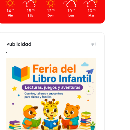
14
15
12
10
10
℃
℃
℃
℃
℃
Vie
Sáb
Dom
Lun
Mar
Publicidad