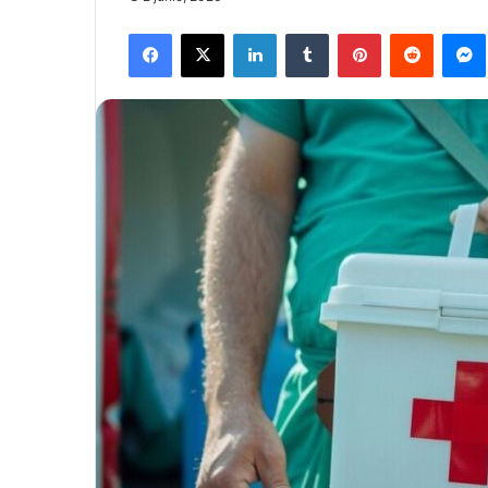
Facebook
X
LinkedIn
Tumblr
Pinterest
Reddit
Mes