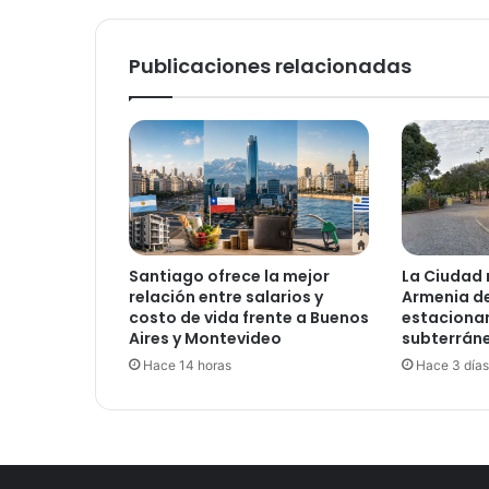
o
r
d
Publicaciones relacionadas
e
n
l
a
c
a
u
s
a
Santiago ofrece la mejor
La Ciudad 
Y
relación entre salarios y
Armenia de
P
costo de vida frente a Buenos
estaciona
F
Aires y Montevideo
subterrán
Hace 14 horas
Hace 3 días