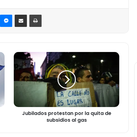
Messenger
Compartir por correo electrónico
Imprimir
J
u
b
i
l
a
d
o
s
Jubilados protestan por la quita de
p
subsidios al gas
r
o
t