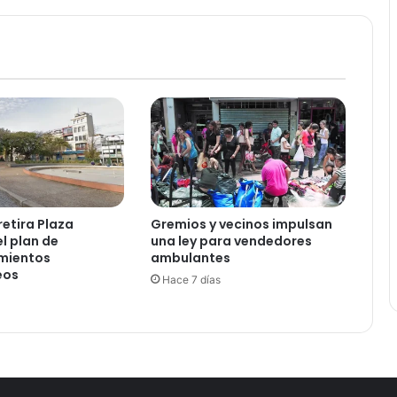
e
s
t
a
n
p
o
r
l
a
q
u
retira Plaza
Gremios y vecinos impulsan
i
l plan de
una ley para vendedores
t
mientos
ambulantes
a
eos
Hace 7 días
d
e
s
u
b
s
i