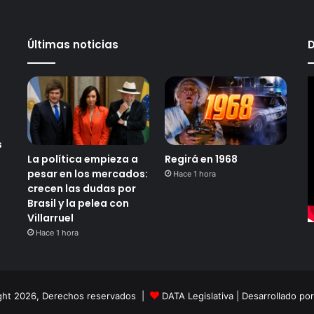
d
i
o
Últimas noticias
D
s
a
l
g
a
s
s
La política empieza a
Regirá en 1968
pesar en los mercados:
Hace 1 hora
crecen las dudas por
Brasil y la pelea con
Villarruel
Hace 1 hora
ght 2026, Derechos reservados |
DATA Legislativa
| Desarrollado po