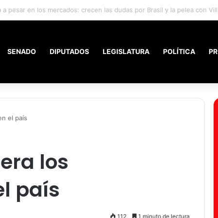
los inquilinos con la nueva ley de Propiedad Privada
SENADO
DIPUTADOS
LEGISLATURA
POLÍTICA
PR
en el país
era los
l país
112
1 minuto de lectura