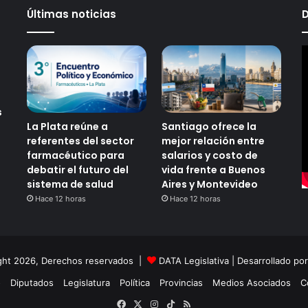
Últimas noticias
D
s
La Plata reúne a
Santiago ofrece la
referentes del sector
mejor relación entre
farmacéutico para
salarios y costo de
debatir el futuro del
vida frente a Buenos
sistema de salud
Aires y Montevideo
Hace 12 horas
Hace 12 horas
ght 2026, Derechos reservados |
DATA Legislativa
| Desarrollado po
o
Diputados
Legislatura
Política
Provincias
Medios Asociados
C
Facebook
X
Instagram
TikTok
RSS