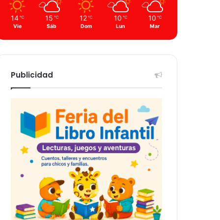
14
15
12
10
10
℃
℃
℃
℃
℃
Vie
Sáb
Dom
Lun
Mar
Publicidad