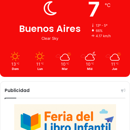
7
℃
Buenos Aires
13º - 5º
66%
4.17 km/h
Clear Sky
13
11
10
10
11
℃
℃
℃
℃
℃
Dom
Lun
Mar
Mié
Jue
Publicidad