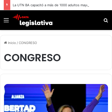
La UTN BA capacitó a más de 1000 adultos mayores.
Menú
B
Inicio
/
CONGRESO
CONGRESO