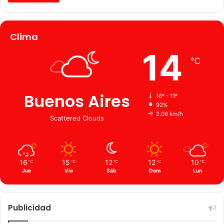
Clima
14
℃
Buenos Aires
16º - 11º
92%
2.08 km/h
Scattered Clouds
16
15
12
12
10
℃
℃
℃
℃
℃
Jue
Vie
Sáb
Dom
Lun
Publicidad