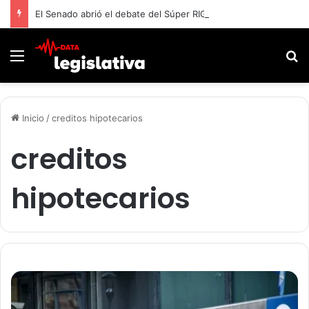
El Senado abrió el debate del Súper RIGI y convocó a funcionarios de Economía
Menú
B
Inicio
/
creditos hipotecarios
creditos
hipotecarios