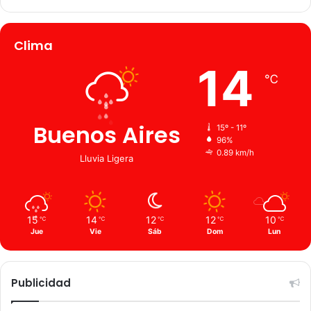
Clima
14
℃
Buenos Aires
15º - 11º
96%
0.89 km/h
Lluvia Ligera
15
14
12
12
10
℃
℃
℃
℃
℃
Jue
Vie
Sáb
Dom
Lun
Publicidad