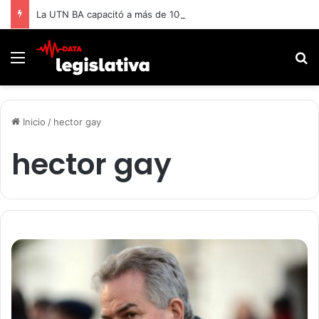
La UTN BA capacitó a más de 1000 adultos mayores.
Menú
B
Inicio
/
hector gay
hector gay