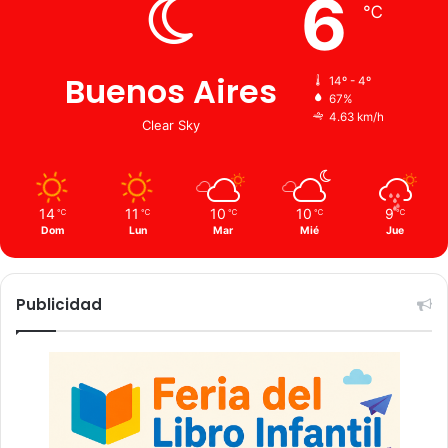
6
℃
Buenos Aires
14º - 4º
67%
4.63 km/h
Clear Sky
14
11
10
10
9
℃
℃
℃
℃
℃
Dom
Lun
Mar
Mié
Jue
Publicidad