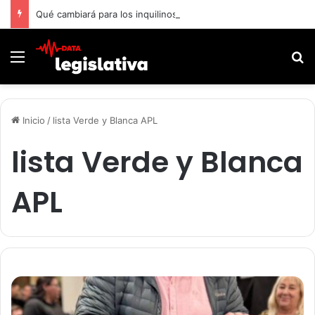
Qué cambiará para los inquilinos con la nueva ley de Propiedad Privada
Menú
B
Inicio
/
lista Verde y Blanca APL
lista Verde y Blanca
APL