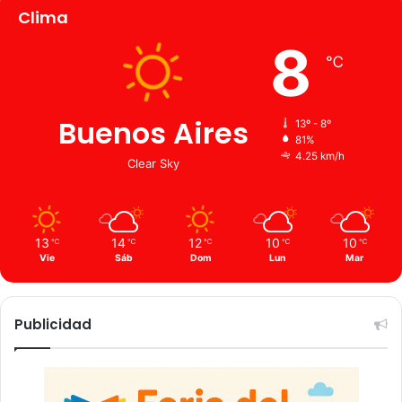
Clima
8
℃
Buenos Aires
13º - 8º
81%
4.25 km/h
Clear Sky
13
14
12
10
10
℃
℃
℃
℃
℃
Vie
Sáb
Dom
Lun
Mar
Publicidad