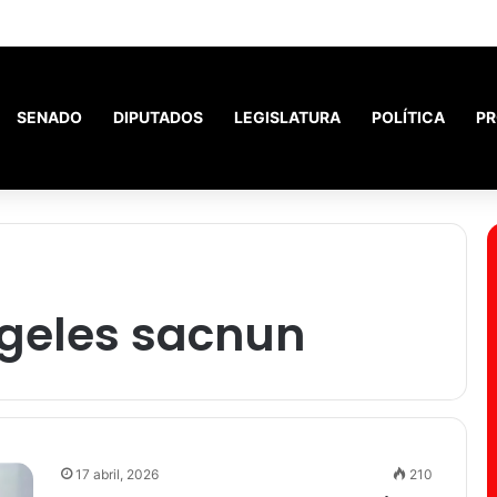
ó a más de 1000 adultos mayores.
SENADO
DIPUTADOS
LEGISLATURA
POLÍTICA
PR
ngeles sacnun
17 abril, 2026
210