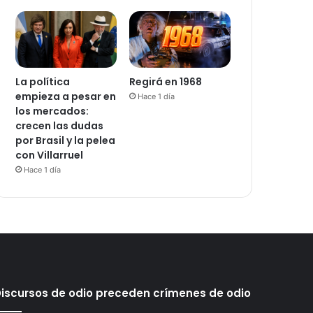
La política
Regirá en 1968
empieza a pesar en
Hace 1 día
los mercados:
crecen las dudas
por Brasil y la pelea
con Villarruel
Hace 1 día
iscursos de odio preceden crímenes de odio