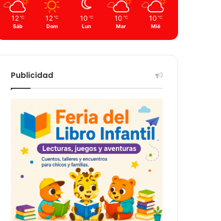
12
12
10
10
10
℃
℃
℃
℃
℃
Sáb
Dom
Lun
Mar
Mié
Publicidad