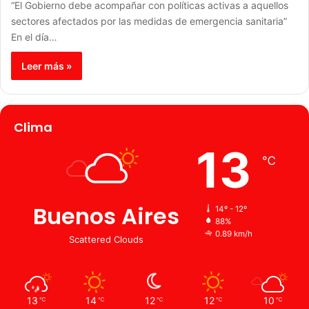
“El Gobierno debe acompañar con políticas activas a aquellos
sectores afectados por las medidas de emergencia sanitaria”
En el día…
Leer más »
Clima
13
℃
Buenos Aires
14º - 12º
88%
0.89 km/h
Scattered Clouds
13
14
12
12
10
℃
℃
℃
℃
℃