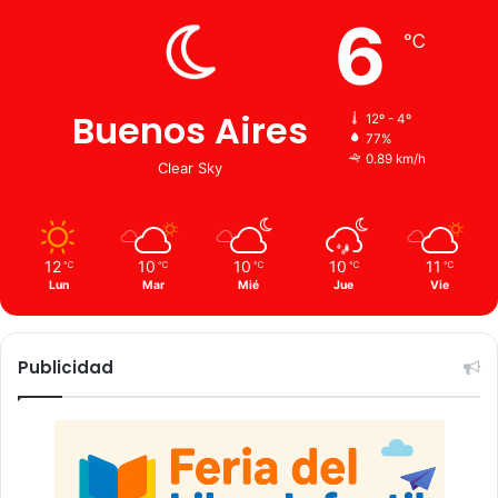
6
℃
Buenos Aires
12º - 4º
77%
0.89 km/h
Clear Sky
12
10
10
10
11
℃
℃
℃
℃
℃
Lun
Mar
Mié
Jue
Vie
Publicidad