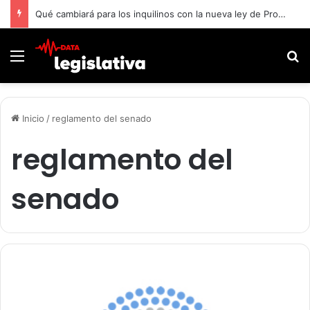
Qué cambiará para los inquilinos con la nueva ley de Propiedad Privada
Menú
B
Inicio
/
reglamento del senado
reglamento del
senado