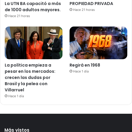
La UTN BA capacitó a más
PROPIEDAD PRIVADA
de 1000 adultos mayores.
Hace 21 horas
Hace 21 horas
La política empieza a
Regirá en 1968
pesar en los mercados:
Hace 1 día
crecen las dudas por
Brasil y la pelea con
Villarruel
Hace 1 día
Más vistos