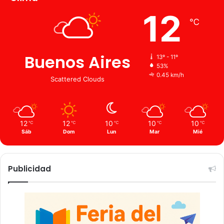
12
℃
Buenos Aires
13º - 11º
53%
0.45 km/h
Scattered Clouds
12
12
10
10
10
℃
℃
℃
℃
℃
Sáb
Dom
Lun
Mar
Mié
Publicidad