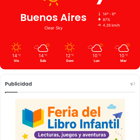
Buenos Aires
14º - 6º
87%
4.26 km/h
Clear Sky
14
14
12
10
10
℃
℃
℃
℃
℃
Vie
Sáb
Dom
Lun
Mar
Publicidad