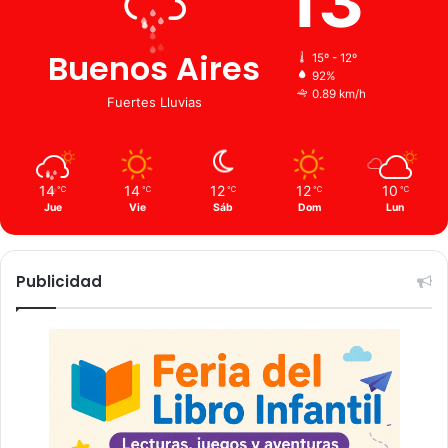
13
Buenos Aires
15º - 12º
92%
0.89 km/h
Fuertes Lluvias
14
14
12
12
10
℃
℃
℃
℃
℃
Jue
Vie
Sáb
Dom
Lun
Publicidad