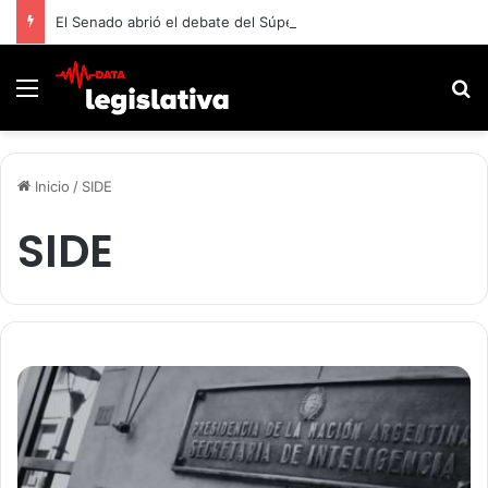
El Senado abrió el debate del Súper RIGI y convocó a funcionarios de Economía
Menú
B
Inicio
/
SIDE
SIDE