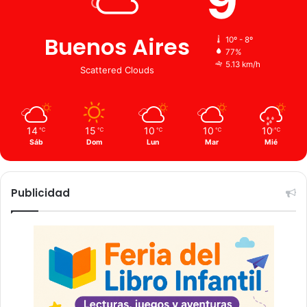
9
Buenos Aires
10º - 8º
77%
5.13 km/h
Scattered Clouds
14
15
10
10
10
℃
℃
℃
℃
℃
Sáb
Dom
Lun
Mar
Mié
Publicidad