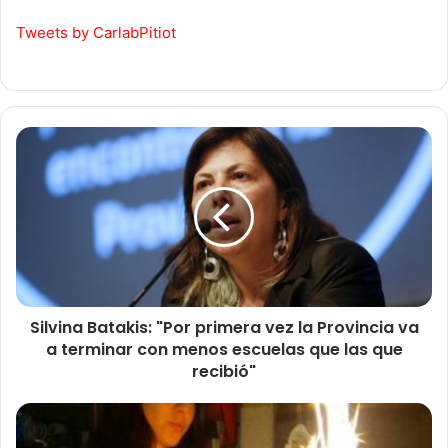
Tweets by CarlabPitiot
Silvina
Batakis:
"Por
primera
vez
la
Provincia
va
a
Silvina Batakis: "Por primera vez la Provincia va
terminar
con
a terminar con menos escuelas que las que
menos
recibió"
escuelas
que
Maitén
las
Agüero: