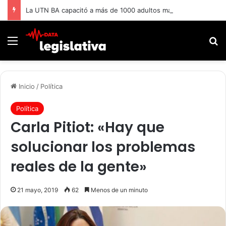
La UTN BA capacitó a más de 1000 adultos mayores.
Menú
B
Inicio
/
Política
Política
Carla Pitiot: «Hay que
solucionar los problemas
reales de la gente»
21 mayo, 2019
62
Menos de un minuto