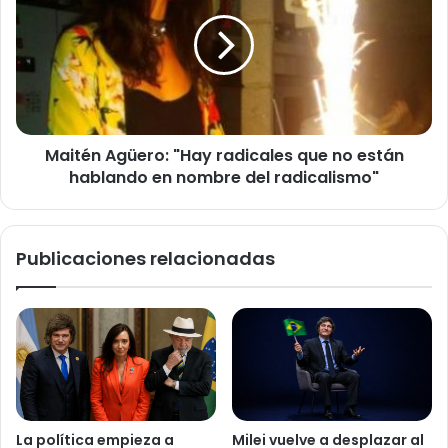
que
"Hay
recibió"
radicales
que
no
están
hablando
en
Maitén Agüero: "Hay radicales que no están
nombre
del
hablando en nombre del radicalismo"
radicalismo"
Publicaciones relacionadas
La política empieza a
Milei vuelve a desplazar al