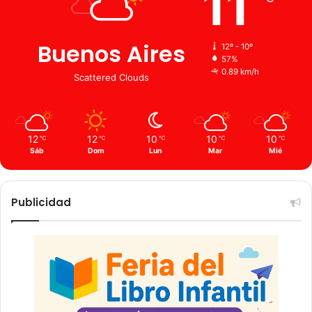
11
Buenos Aires
12º - 10º
57%
0.89 km/h
Scattered Clouds
12
12
10
10
10
℃
℃
℃
℃
℃
Sáb
Dom
Lun
Mar
Mié
Publicidad