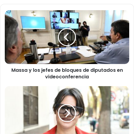
Massa
y
los
jefes
de
bloques
de
diputados
en
Massa y los jefes de bloques de diputados en
videoconferencia
videoconferencia
“El
rol
del
docente
y
de
la
escuela