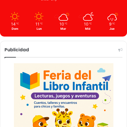
14
11
10
10
9
℃
℃
℃
℃
℃
Dom
Lun
Mar
Mié
Jue
Publicidad