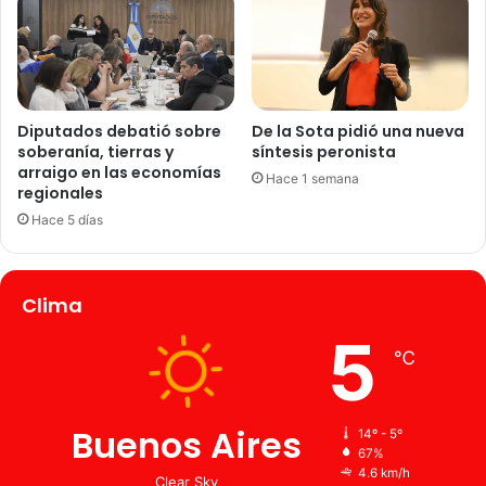
Diputados debatió sobre
De la Sota pidió una nueva
soberanía, tierras y
síntesis peronista
arraigo en las economías
Hace 1 semana
regionales
Hace 5 días
Clima
5
℃
Buenos Aires
14º - 5º
67%
4.6 km/h
Clear Sky