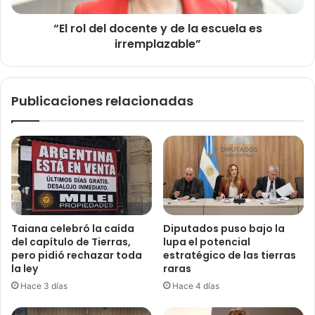
es
“El rol del docente y de la escuela es
irremplazable”
irremplazable”
Publicaciones relacionadas
Taiana celebró la caída
Diputados puso bajo la
del capítulo de Tierras,
lupa el potencial
pero pidió rechazar toda
estratégico de las tierras
la ley
raras
Hace 3 días
Hace 4 días