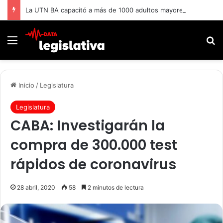
La UTN BA capacitó a más de 1000 adultos mayores.
Menú
B
Inicio
/
Legislatura
Legislatura
CABA: Investigarán la
compra de 300.000 test
rápidos de coronavirus
28 abril, 2020
58
2 minutos de lectura