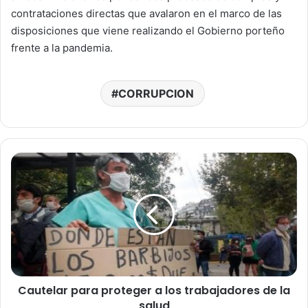
contrataciones directas que avalaron en el marco de las
disposiciones que viene realizando el Gobierno porteño
frente a la pandemia.
CORRUPCION
C
a
u
t
e
l
a
r
p
Cautelar para proteger a los trabajadores de la
a
salud
r