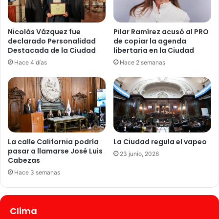
o
l
r
a
e
p
Nicolás Vázquez fue
Pilar Ramírez acusó al PRO
s
r
declarado Personalidad
de copiar la agenda
d
ó
Destacada de la Ciudad
libertaria en la Ciudad
e
r
Hace 4 días
Hace 2 semanas
l
r
a
o
s
g
a
a
l
d
u
e
d
l
a
La calle California podría
La Ciudad regula el vapeo
s
pasar a llamarse José Luis
23 junio, 2026
m
Cabezas
e
Hace 3 semanas
d
i
d
Clima
a