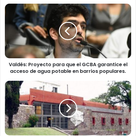
Valdés:
Proyecto
para
que
el
GCBA
garantice
el
acceso
Valdés: Proyecto para que el GCBA garantice el
de
agua
acceso de agua potable en barrios populares.
potable
en
Sesiona
barrios
la
populares.
legislatura
de
Jujuy