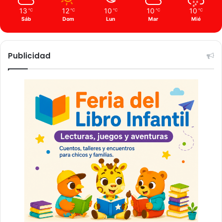
13
12
10
10
10
℃
℃
℃
℃
℃
Sáb
Dom
Lun
Mar
Mié
Publicidad