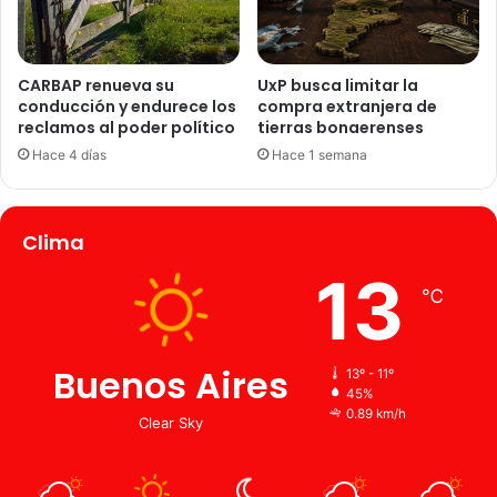
CARBAP renueva su
UxP busca limitar la
conducción y endurece los
compra extranjera de
reclamos al poder político
tierras bonaerenses
Hace 4 días
Hace 1 semana
Clima
13
℃
Buenos Aires
13º - 11º
45%
0.89 km/h
Clear Sky