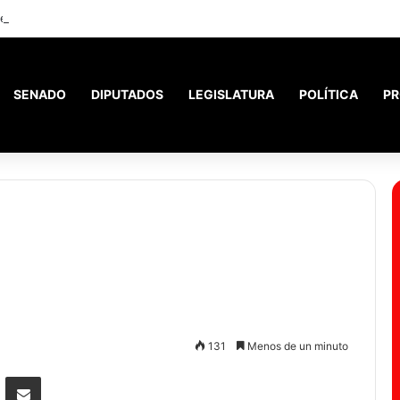
 el debate del Súper RIGI y convocó a funcionarios de Economía
SENADO
DIPUTADOS
LEGISLATURA
POLÍTICA
PR
131
Menos de un minuto
Messenger
Compartir por correo electrónico