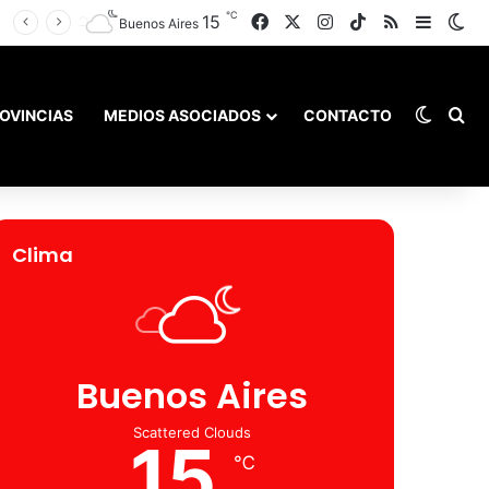
℃
Facebook
X
Instagram
TikTok
RSS
15
Barra l
Sw
Buenos Aires
Switch
Bu
OVINCIAS
MEDIOS ASOCIADOS
CONTACTO
Clima
Buenos Aires
Scattered Clouds
15
℃