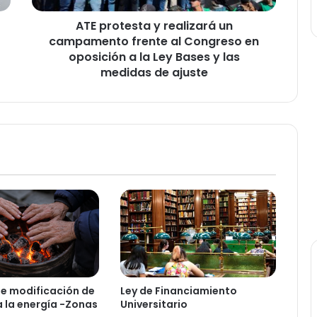
Congreso
ATE protesta y realizará un
en
oposición
campamento frente al Congreso en
a
oposición a la Ley Bases y las
la
medidas de ajuste
Ley
Bases
y
las
medidas
de
ajuste
e modificación de
Ley de Financiamiento
a la energía -Zonas
Universitario