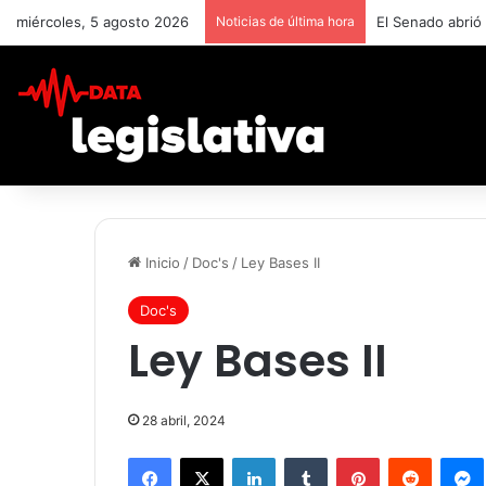
miércoles, 5 agosto 2026
Noticias de última hora
El Senado abrió
Inicio
/
Doc's
/
Ley Bases II
Doc's
Ley Bases II
28 abril, 2024
Facebook
X
LinkedIn
Tumblr
Pinterest
Reddit