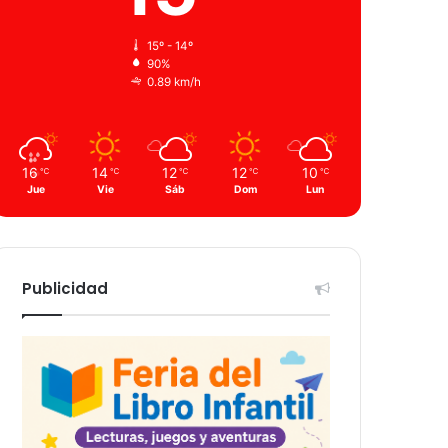
15º - 14º
90%
0.89 km/h
16
14
12
12
10
℃
℃
℃
℃
℃
Jue
Vie
Sáb
Dom
Lun
Publicidad