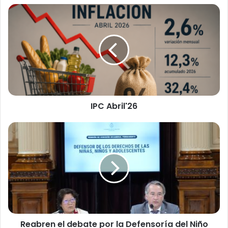
I
P
C
A
b
r
i
l
'
IPC Abril'26
2
6
R
e
a
b
r
e
n
e
l
Reabren el debate por la Defensoría del Niño
d