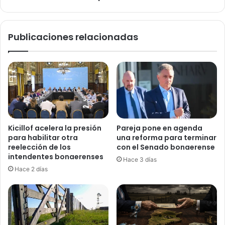
e
b
a
Publicaciones relacionadas
t
e
p
o
r
l
a
D
e
Kicillof acelera la presión
Pareja pone en agenda
f
para habilitar otra
una reforma para terminar
e
reelección de los
con el Senado bonaerense
n
intendentes bonaerenses
Hace 3 días
s
Hace 2 días
o
r
í
a
d