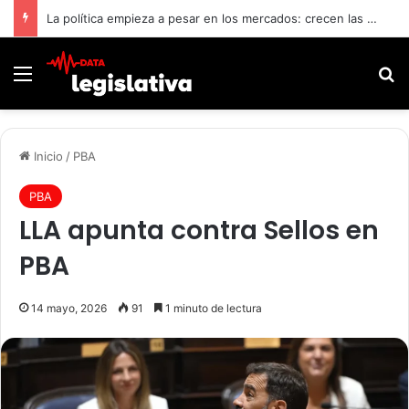
La política empieza a pesar en los mercados: crecen las dudas por Brasil y la pelea con Villarruel
Menú
B
Inicio
/
PBA
PBA
LLA apunta contra Sellos en
PBA
14 mayo, 2026
91
1 minuto de lectura