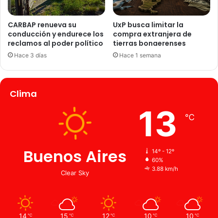
e
l
N
CARBAP renueva su
UxP busca limitar la
conducción y endurece los
compra extranjera de
i
reclamos al poder político
tierras bonaerenses
ñ
o
Hace 3 días
Hace 1 semana
Clima
13
℃
Buenos Aires
14º - 12º
60%
3.88 km/h
Clear Sky
14
15
12
10
10
℃
℃
℃
℃
℃