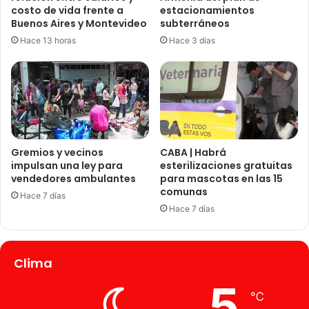
n
n
costo de vida frente a
estacionamientos
t
v
Buenos Aires y Montevideo
subterráneos
e
i
Hace 13 horas
Hace 3 días
r
a
v
r
e
“
n
a
i
v
r
i
F
o
o
n
Gremios y vecinos
CABA | Habrá
r
e
impulsan una ley para
esterilizaciones gratuitas
m
vendedores ambulantes
para mascotas en las 15
s
comunas
o
c
Hace 7 días
s
o
Hace 7 días
a
n
g
a
Clima
s
e
5
s
℃
”