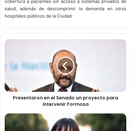
cobertura a pacientes sin acceso a sistemas privados de
salud, además de descomprimir la demanda en otros
hospitales públicos de la Ciudad.
P
r
e
s
e
n
t
a
r
Presentaron en el Senado un proyecto para
o
intervenir Formosa
n
e
n
D
e
e
l
l