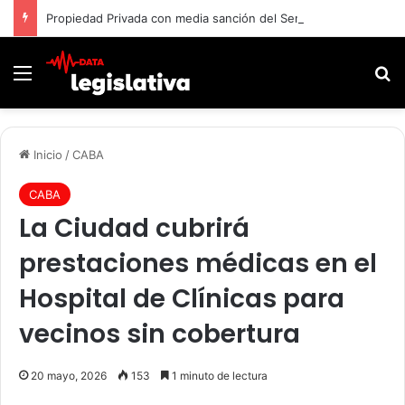
Propiedad Privada con media sanción del Senado
Menú
B
Inicio
/
CABA
CABA
La Ciudad cubrirá
prestaciones médicas en el
Hospital de Clínicas para
vecinos sin cobertura
20 mayo, 2026
153
1 minuto de lectura