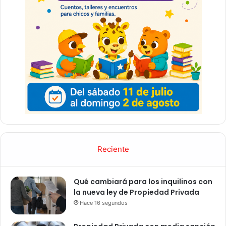
A
d
o
r
n
i
Reciente
Qué cambiará para los inquilinos con
la nueva ley de Propiedad Privada
Hace 16 segundos