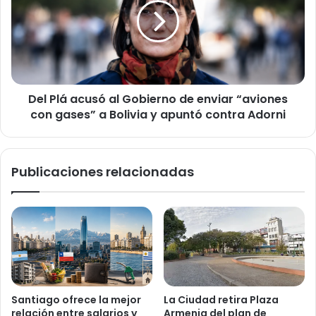
S
P
e
l
n
á
a
a
d
c
o
u
u
Del Plá acusó al Gobierno de enviar “aviones
s
n
con gases” a Bolivia y apuntó contra Adorni
ó
p
a
r
l
o
G
Publicaciones relacionadas
y
o
e
b
c
i
t
e
o
r
p
n
a
o
r
d
a
e
Santiago ofrece la mejor
La Ciudad retira Plaza
i
e
relación entre salarios y
Armenia del plan de