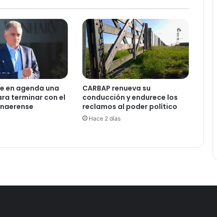
e
ó
l
a
i
n
t
e
ne en agenda una
CARBAP renueva su
r
ra terminar con el
conducción y endurece los
p
naerense
reclamos al poder político
e
Hace 2 días
l
a
c
i
ó
n
a
A
d
o