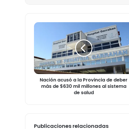
N
a
c
i
ó
n
a
c
u
Nación acusó a la Provincia de deber
s
más de $630 mil millones al sistema
ó
a
de salud
l
a
P
r
o
Publicaciones relacionadas
v