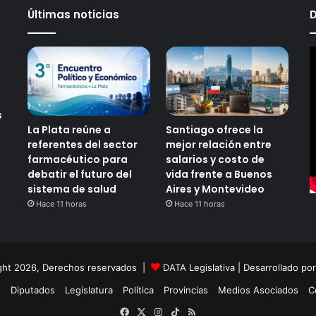
r
Últimas noticias
D
n
i
e
n
D
i
p
s
u
La Plata reúne a
Santiago ofrece la
t
referentes del sector
mejor relación entre
a
farmacéutico para
salarios y costo de
d
debatir el futuro del
vida frente a Buenos
o
sistema de salud
Aires y Montevideo
s
Hace 11 horas
Hace 11 horas
ght 2026, Derechos reservados |
DATA Legislativa
| Desarrollado po
o
Diputados
Legislatura
Política
Provincias
Medios Asociados
C
Facebook
X
Instagram
TikTok
RSS