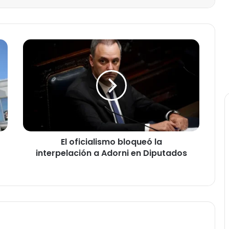
E
l
o
f
i
c
i
a
l
El oficialismo bloqueó la
i
interpelación a Adorni en Diputados
s
m
o
b
l
o
q
u