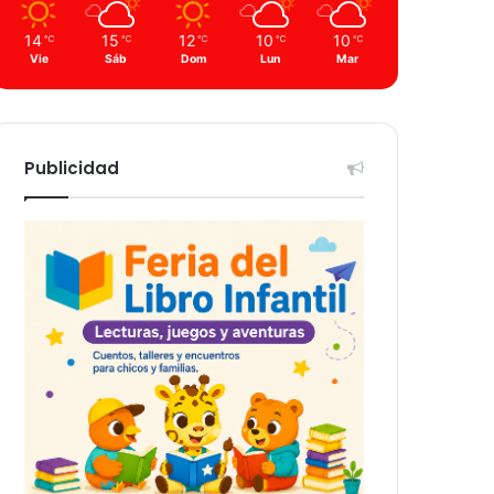
14
15
12
10
10
℃
℃
℃
℃
℃
Vie
Sáb
Dom
Lun
Mar
Publicidad