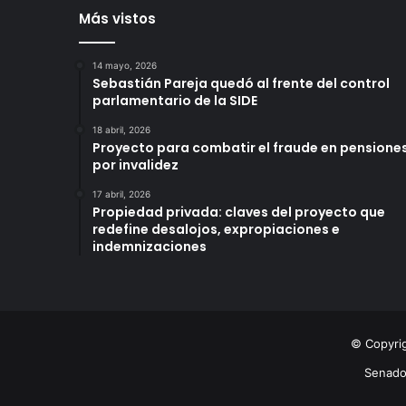
m
Más vistos
i
l
m
14 mayo, 2026
Sebastián Pareja quedó al frente del control
i
parlamentario de la SIDE
l
l
18 abril, 2026
o
Proyecto para combatir el fraude en pensione
n
por invalidez
e
17 abril, 2026
s
Propiedad privada: claves del proyecto que
a
redefine desalojos, expropiaciones e
l
indemnizaciones
s
i
s
t
e
© Copyri
m
a
Senad
d