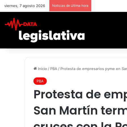
viernes, 7 agosto 2026
Noticias de última hora
Inicio
/
PBA
/
Protesta de empresarios pyme en San 
PBA
Protesta de em
San Martín term
cruces con la Po