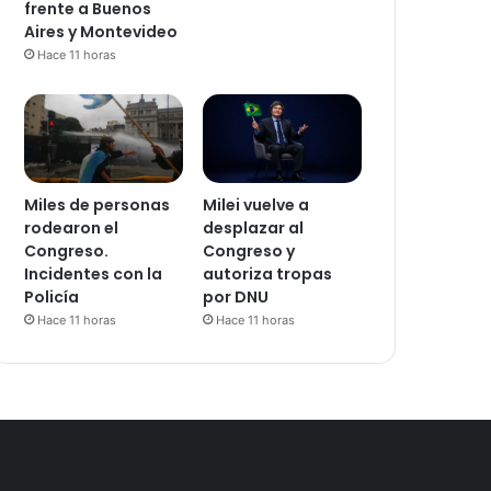
frente a Buenos
Aires y Montevideo
Hace 11 horas
Miles de personas
Milei vuelve a
rodearon el
desplazar al
Congreso.
Congreso y
Incidentes con la
autoriza tropas
Policía
por DNU
Hace 11 horas
Hace 11 horas