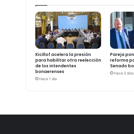
i
n
c
i
a
d
e
d
Kicillof acelera la presión
Pareja po
e
para habilitar otra reelección
reforma pa
b
de los intendentes
Senado bo
e
bonaerenses
Hace 2 días
r
Hace 1 día
m
á
s
d
e
$
6
3
0