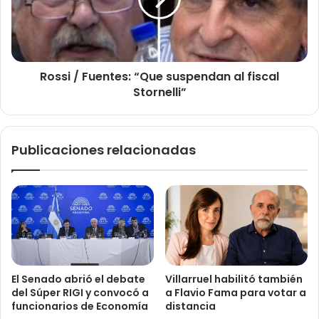
suspendan
al
fiscal
Stornelli”
Rossi / Fuentes: “Que suspendan al fiscal
Stornelli”
Publicaciones relacionadas
El Senado abrió el debate
Villarruel habilitó también
del Súper RIGI y convocó a
a Flavio Fama para votar a
funcionarios de Economía
distancia