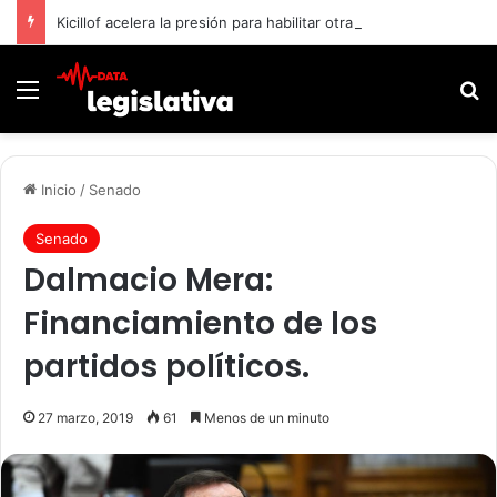
Kicillof acelera la presión para habilitar otra reelección de los intendentes bonaerenses
Menú
B
Inicio
/
Senado
Senado
Dalmacio Mera:
Financiamiento de los
partidos políticos.
27 marzo, 2019
61
Menos de un minuto