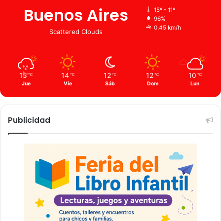
Buenos Aires
15º - 11º
96%
0.45 km/h
Scattered Clouds
15
14
12
12
10
℃
℃
℃
℃
℃
Jue
Vie
Sáb
Dom
Lun
Publicidad