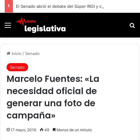
El Senado abrió el debate del Súper RIGI y convocó a funcionarios de Economía
Menú
B
Inicio
/
Senado
Senado
Marcelo Fuentes: «La
necesidad oficial de
generar una foto de
campaña»
17 mayo, 2019
49
Menos de un minuto