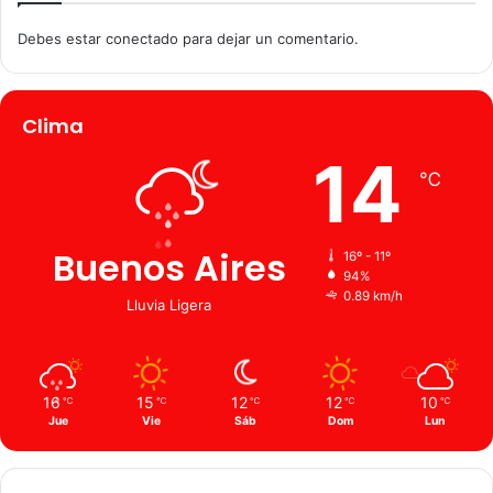
Debes estar conectado para dejar un comentario.
Clima
14
℃
Buenos Aires
16º - 11º
94%
0.89 km/h
Lluvia Ligera
16
15
12
12
10
℃
℃
℃
℃
℃
Jue
Vie
Sáb
Dom
Lun