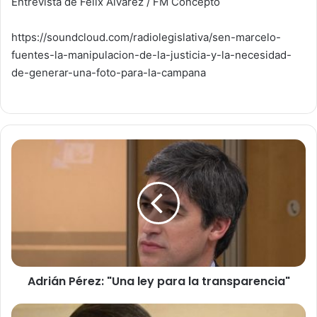
Entrevista de Félix Álvarez / FM Concepto
https://soundcloud.com/radiolegislativa/sen-marcelo-
fuentes-la-manipulacion-de-la-justicia-y-la-necesidad-
de-generar-una-foto-para-la-campana
Adrián
Pérez:
"Una
ley
para
la
transparencia"
Adrián Pérez: "Una ley para la transparencia"
Pedro