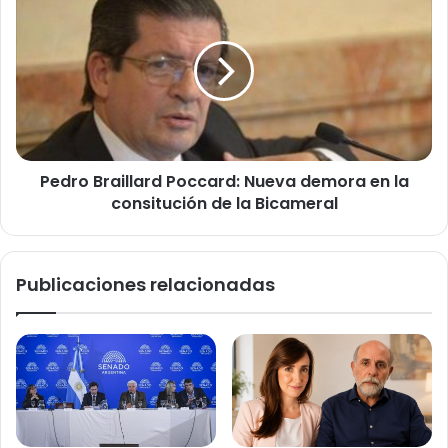
Braillard
Poccard:
Nueva
demora
en
la
consitución
de
Pedro Braillard Poccard: Nueva demora en la
la
Bicameral
consitución de la Bicameral
Publicaciones relacionadas