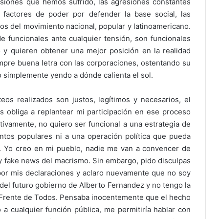
presiones que hemos sufrido, las agresiones constantes
s factores de poder por defender la base social, las
dos del movimiento nacional, popular y latinoamericano.
de funcionales ante cualquier tensión, son funcionales
 y quieren obtener una mejor posición en la realidad
empre buena letra con las corporaciones, ostentando su
 o simplemente yendo a dónde calienta el sol.
os realizados son justos, legítimos y necesarios, el
 obliga a replantear mi participación en ese proceso
tivamente, no quiero ser funcional a una estrategia de
ntos populares ni a una operación política que pueda
s. Yo creo en mi pueblo, nadie me van a convencer de
y fake news del macrismo. Sin embargo, pido disculpas
por mis declaraciones y aclaro nuevamente que no soy
 del futuro gobierno de Alberto Fernandez y no tengo la
el Frente de Todos. Pensaba inocentemente que el hecho
a cualquier función pública, me permitiría hablar con