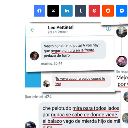
Facebook
X
LinkedIn
Tumblr
Pinterest
Reddit