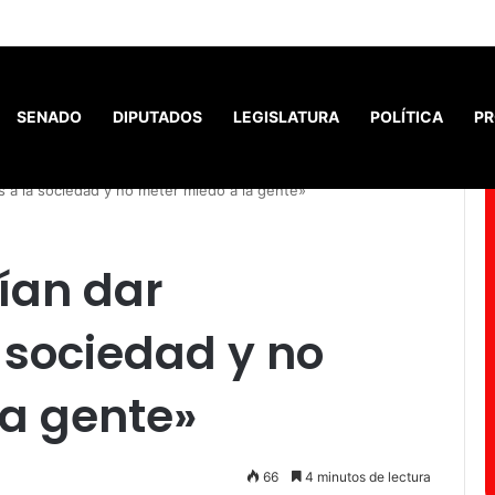
Santiago ofrece la mejor r
SENADO
DIPUTADOS
LEGISLATURA
POLÍTICA
PR
s a la sociedad y no meter miedo a la gente»
ían dar
 sociedad y no
la gente»
66
4 minutos de lectura