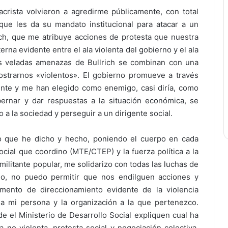
acrista volvieron a agredirme públicamente, con total
que les da su mandato institucional para atacar a un
rich, que me atribuye acciones de protesta que nuestra
erna evidente entre el ala violenta del gobierno y el ala
nas veladas amenazas de Bullrich se combinan con una
strarnos «violentos». El gobierno promueve a través
nte y me han elegido como enemigo, casi diría, como
rnar y dar respuestas a la situación económica, se
a la sociedad y perseguir a un dirigente social.
o que he dicho y hecho, poniendo el cuerpo en cada
social que coordino (MTE/CTEP) y la fuerza política a la
ilitante popular, me solidarizo con todas las luchas de
go, no puedo permitir que nos endilguen acciones y
ento de direccionamiento evidente de la violencia
acia mi persona y la organización a la que pertenezco.
e el Ministerio de Desarrollo Social expliquen cual ha
a no violenta, protesta social y negociación colectiva,