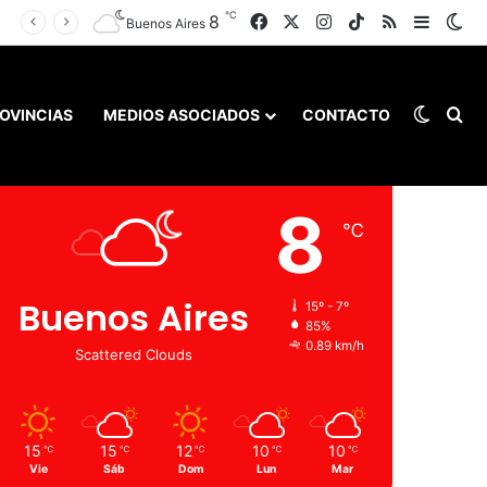
℃
Facebook
X
Instagram
TikTok
RSS
8
Barra l
Sw
elación entre salarios y costo de vida frente a Buenos Aires y Montevideo
Buenos Aires
Switch
Bu
OVINCIAS
MEDIOS ASOCIADOS
CONTACTO
Clima
8
℃
Buenos Aires
15º - 7º
85%
0.89 km/h
Scattered Clouds
15
15
12
10
10
℃
℃
℃
℃
℃
Vie
Sáb
Dom
Lun
Mar