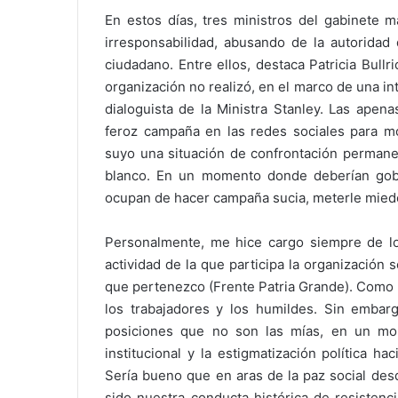
En estos días, tres ministros del gabinete m
irresponsabilidad, abusando de la autoridad 
ciudadano. Entre ellos, destaca Patricia Bull
organización no realizó, en el marco de una int
dialoguista de la Ministra Stanley. Las ape
feroz campaña en las redes sociales para mo
suyo una situación de confrontación permane
blanco. En un momento donde deberían gobe
ocupan de hacer campaña sucia, meterle miedo 
Personalmente, me hice cargo siempre de l
actividad de la que participa la organización 
que pertenezco (Frente Patria Grande). Como m
los trabajadores y los humildes. Sin embar
posiciones que no son las mías, en un mom
institucional y la estigmatización política h
Sería bueno que en aras de la paz social desd
sido nuestra conducta histórica de resistenci