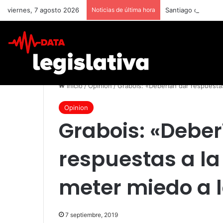
viernes, 7 agosto 2026
Noticias de última hora
Inicio
/
Opinion
/
Grabois: «Deberían dar respuesta
Opinion
Grabois: «Deber
respuestas a la
meter miedo a 
7 septiembre, 2019