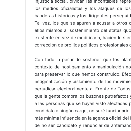
injusticia social, olvidan las incontables re
los medios oficialistas y los ataques de lo
banderas históricas y los dirigentes persegui
Tal vez, los que se apuran a acusar a otros 
ellos mismos al sostenimiento del status quo
existente en vez de modificarla, haciendo si
corrección de prolijos políticos profesionales
Con todo, a pesar de sostener que los plante
contexto de hostigamiento y manipulación nos
para preservar lo que hemos construido. Efec
estigmatización y aislamiento de los movimie
perjudicar electoralmente al Frente de Todo
que la gente compra los buzones putrefactos 
a las personas que se hayan visto afectadas 
candidato a ningún cargo, no seré funcionario
más mínima influencia en la agenda oficial d
de no ser candidato y renunciar de antemano 